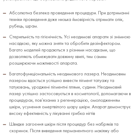
Абсолютна безпека проведення процедури. При дотриманні
техніки проведення дуже низька ймовірність отримати опік,
рубець, шрам.
Стерильність та гігієнічність. Усі неодимові апарати зі знімною
насадкою, яку можна зняти та обробити дезінфектором.
Багато моделей продаються з різними насадками, що
дозволяють обмежувати довжину хвилі, тим самим
розширюючи можливості апарата.
Багатофункціональність неодимового лазера. Неодимовим
лазером вдасться успішно вивести пігмент татуажу та
татуювань, уроджені пігментні плями, судини. Неодимовий
лазер успішно застосовується в косметології, допомагаючи в
процедурах, пов'язаних з регенерацією, омолодженням
шкіри, усунення омертвілого шару шкіри. Апарат демонструє
високу ефективність у лікуванні грибка нігтів
Швидке загоєння шкіри після процедур без набряків та
скоринок. Після виведення перманентного макіяжу або