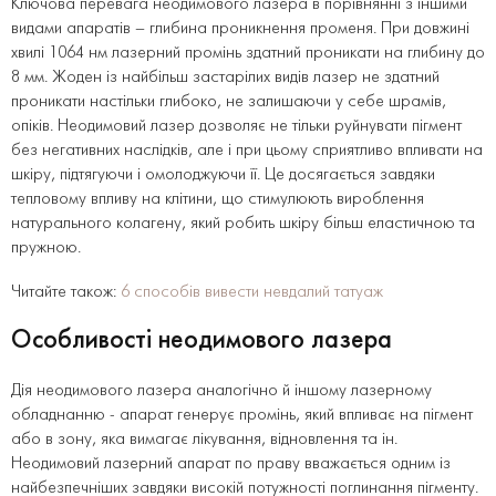
Ключова перевага неодимового лазера в порівнянні з іншими
видами апаратів – глибина проникнення променя. При довжині
хвилі 1064 нм лазерний промінь здатний проникати на глибину до
8 мм. Жоден із найбільш застарілих видів лазер не здатний
проникати настільки глибоко, не залишаючи у себе шрамів,
опіків. Неодимовий лазер дозволяє не тільки руйнувати пігмент
без негативних наслідків, але і при цьому сприятливо впливати на
шкіру, підтягуючи і омолоджуючи її. Це досягається завдяки
тепловому впливу на клітини, що стимулюють вироблення
натурального колагену, який робить шкіру більш еластичною та
пружною.
Читайте також:
6 способів вивести невдалий татуаж
Особливості неодимового лазера
Дія неодимового лазера аналогічно й іншому лазерному
обладнанню - апарат генерує промінь, який впливає на пігмент
або в зону, яка вимагає лікування, відновлення та ін.
Неодимовий лазерний апарат по праву вважається одним із
найбезпечніших завдяки високій потужності поглинання пігменту.