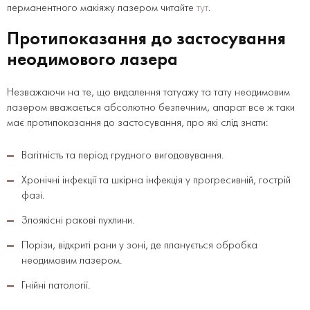
перманентного макіяжу лазером читайте
тут
.
Протипоказання до застосування
неодимового лазера
Незважаючи на те, що видалення татуажу та тату неодимовим
лазером вважається абсолютно безпечним, апарат все ж таки
має протипоказання до застосування, про які слід знати:
Вагітність та період грудного вигодовування.
Хронічні інфекції та шкірна інфекція у прогресивній, гострій
фазі.
Злоякісні ракові пухлини.
Порізи, відкриті рани у зоні, де планується обробка
неодимовим лазером.
Гнійні патології.