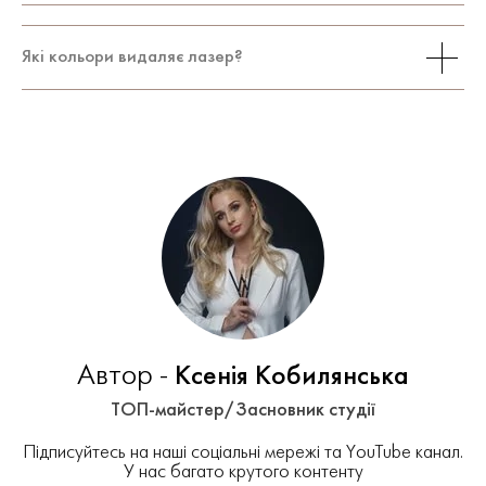
нігтів.
Однак поєднання лазерного та
охолоджуючого обладнання, які одночасно
Так, ви можете придбати професійну
Які кольори видаляє лазер?
використовуються під час процедури,
установку у нас. У подарунок ви отримаєте
мінімізують болючі відчуття.
навчання з видалення пігменту.
Лазер ефективний при видаленні чорного,
сірого кольору, допоможе видалити
червоний, фіолетовий кольори. Менш
ефективний із теплими відтінками: жовтим,
бежевим, зеленим.
Автор -
Ксенія Кобилянська
ТОП-майстер/Засновник студії
Підписуйтесь на наші соціальні мережі та YouTube канал.
У нас багато крутого контенту