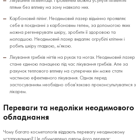
Лікування пігментації. Променем можна усунути пігментні
плями без впливу на зону навколо них.
Карбоновий пілінг. Неодимовий лазер відмінно проявляє
себе в поєднанні з карбоновим гелем, за допомогою яких
можна регенерувати шкіру, зробити її здоровою та
молодшою. Неодимовий лазер видаляє огрубілі клітини і
робить шкіру гладкою, м'якою.
Лікування грибків нігтів на руках та ногах. Неодимовий лазер
стане єдиною панацеєю під час лікування грибків. Але за
рахунок теплового впливу на суперечки він може стати
частиною ефективного лікування. Однак перед
застосуванням необхідно обов'язково проконсультуватися з
лікарем.
Переваги та недоліки неодимового
обладнання
Чому багато косметологів віддають перевагу неодимовому
устаткуванню? Це обумовлено рядом його переваг: