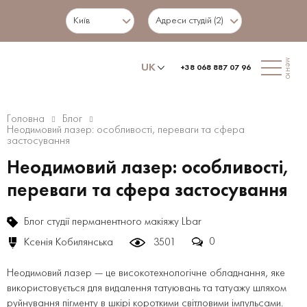
Київ
Адреси студій (2)
меню
UK
+38 068 887 07 96
Головна
Блог
Неодимовий лазер: особливості, переваги та сфера
застосування
Неодимовий лазер: особливості,
переваги та сфера застосування
Блог студії перманентного макіяжу Lbar
0
Ксенія Кобилянська
3501
Неодимовий лазер — це високотехнологічне обладнання, яке
використовується для видалення татуювань та татуажу шляхом
руйнування пігменту в шкірі короткими світловими імпульсами.