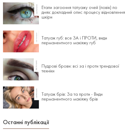
Етапи загоєння татуажу очей (повік) по
днях: докладний опис процесу відновлення
шкіри
Татуаж губ: все ЗА і ПРОТИ, види
перманентного макіяжу губ
Пудрові брови: всі за і проти трендової
техніки
Татуаж брів: За та проти - Види
перманентного макіяжу брів
Останні публікації