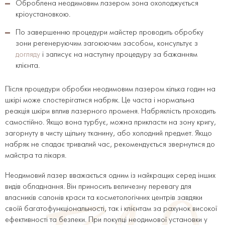
Оброблена неодимовим лазером зона охолоджується
кріоустановкою.
По завершенню процедури майстер проводить обробку
зони регенеруючим загоюючим засобом, консультує з
догляду
і записує на наступну процедуру за бажанням
клієнта.
Після процедури обробки неодимовим лазером кілька годин на
шкірі може спостерігатися набряк. Це часта і нормальна
реакція шкіри вплив лазерного променя. Набряклість проходить
самостійно. Якщо вона турбує, можна прикласти на зону кригу,
загорнуту в чисту щільну тканину, або холодний предмет. Якщо
набряк не спадає тривалий час, рекомендується звернутися до
майстра та лікаря.
Неодимовий лазер вважається одним із найкращих серед інших
видів обладнання. Він приносить величезну перевагу для
власників салонів краси та косметологічних центрів завдяки
своїй багатофункціональності, так і клієнтам за рахунок високої
ефективності та безпеки. При покупці неодимової установки у