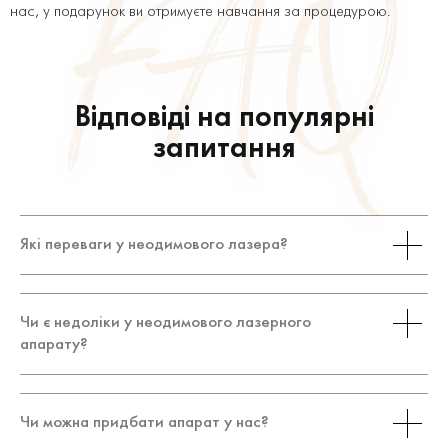
нас, у подарунок ви отримуєте навчання за процедурою.
Відповіді на популярні
запитання
Які переваги у неодимового лазера?
Це потужний та ефективний апарат, який
Чи є недоліки у неодимового лазерного
дозволяє швидко проводити процедуру
апарату?
видалення татуажу та татуювань. Крім
видалення пігменту за допомогою
неодимового лазера можна проводити
До недоліків можна віднести болючість
Чи можна придбати апарат у нас?
косметологічні процедури та лікувати грибок
процедури через велику потужність апарату.