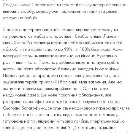
Завдяки високій потужності та точності впливу лазер ефективно
виводить фарбу, мінімізуючи пошкодження тканин та ризик
утворення рубців.
З появою лазерних апаратів процес видалення татуажу та
татуювань став набагато простіше і безболісніше. Лазер -
єдиний спосіб назавжди втратити небажаний малюнок на тілі
або обличчі з ефективністю до 98% і зі 100% безпекою. Адже
лазерний промінь впливає виключно на пігмент, буквально
розчиняючи його. Промінь розбиває пігмент на дуже дрібні
частки, які після абсолютно безпечно виходять із організму.
Перші лазерні апарати, хоч і несли певну ефективність, але
змушували терпіти тривалий і болісний етап загоєння. Але на
зміну застарілим моделям прийшли нові. Один із таких –
неодимовий лазер. Це нове покоління обладнання, яке
розкрило свою ефективність у багатьох галузях б'юті-сфери.
Сьогодні багатофункціональність неодимового лазера проявляє
себе у питанні видалення татуажу, перманентного макіяжу,
татуювань на тілі, лікуванні нігтьових грибків, гіперпігментації, а
також видалення волосся на тілі. У цій статті ми детальніше