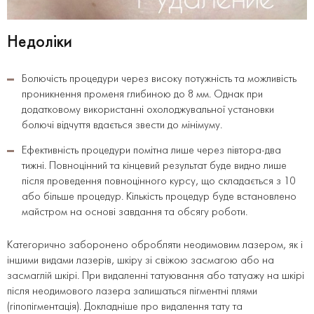
Недоліки
Болючість процедури через високу потужність та можливість
проникнення променя глибиною до 8 мм. Однак при
додатковому використанні охолоджувальної установки
болючі відчуття вдається звести до мінімуму.
Ефективність процедури помітна лише через півтора-два
тижні. Повноцінний та кінцевий результат буде видно лише
після проведення повноцінного курсу, що складається з 10
або більше процедур. Кількість процедур буде встановлено
майстром на основі завдання та обсягу роботи.
Категорично заборонено обробляти неодимовим лазером, як і
іншими видами лазерів, шкіру зі свіжою засмагою або на
засмаглій шкірі. При видаленні татуювання або татуажу на шкірі
після неодимового лазера залишаться пігментні плями
(гіпопігментація). Докладніше про видалення тату та