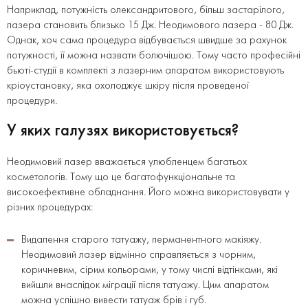
Наприклад, потужність олександритового, більш застарілого,
лазера становить близько 15 Дж. Неодимового лазера - 80 Дж.
Однак, хоч сама процедура відбувається швидше за рахунок
потужності, її можна назвати болючішою. Тому часто професійні
бьюті-студії в комплекті з лазерним апаратом використовують
кріоустановку, яка охолоджує шкіру після проведеної
процедури.
У яких галузях використовується?
Неодимовий лазер вважається улюбленцем багатьох
косметологів. Тому що це багатофункціональне та
високоефективне обладнання. Його можна використовувати у
різних процедурах:
Видалення старого татуажу, перманентного макіяжу.
Неодимовий лазер відмінно справляється з чорним,
коричневим, сірим кольорами, у тому числі відтінками, які
вийшли внаслідок міграції після татуажу. Цим апаратом
можна успішно вивести татуаж брів і губ.