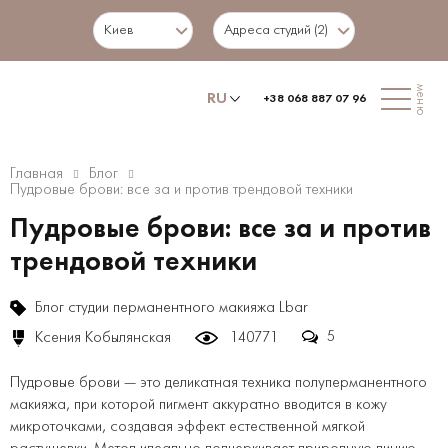
Киев
Адреса студий (2)
меню
RU
+38 068 887 07 96
Главная
Блог
Пудровые брови: все за и против трендовой техники
Пудровые брови: все за и против
трендовой техники
Блог студии перманентного макияжа Lbar
5
Ксения Кобылянская
140771
Пудровые брови — это деликатная техника полуперманентного
макияжа, при которой пигмент аккуратно вводится в кожу
микроточками, создавая эффект естественной мягкой